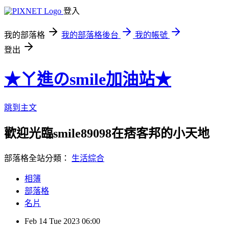
登入
我的部落格
我的部落格後台
我的帳號
登出
★ㄚ進のsmile加油站★
跳到主文
歡迎光臨smile89098在痞客邦的小天地
部落格全站分類：
生活綜合
相簿
部落格
名片
Feb
14
Tue
2023
06:00