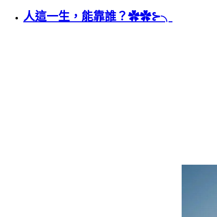
人這一生，能靠誰？✿✿⊱╮