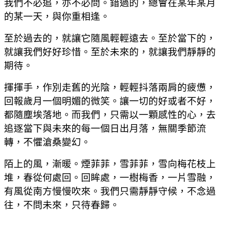
我們不必追，亦不必問。錯過的，總會在某年某月
的某一天，與你重相逢。
至於過去的，就讓它隨風輕輕遠去。至於當下的，
就讓我們好好珍惜。至於未來的，就讓我們靜靜的
期待。
揮揮手，作別走舊的光陰，輕輕抖落兩肩的疲憊，
回報歲月一個明媚的微笑。讓一切的好或者不好，
都隨塵埃落地。而我們，只需以一顆感性的心，去
追逐當下與未來的每一個日出月落，無關季節流
轉，不懼滄桑變幻。
陌上的風，漸暖。煙菲菲，雪菲菲，雪向梅花枝上
堆，春從何處回。回眸處，一樹梅香，一片雪融，
有風從南方慢慢吹來。我們只需靜靜守候，不念過
往，不問未來，只待春歸。