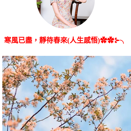
寒風已盡，靜待春來(人生感悟)✿✿⊱╮