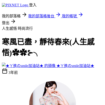
登入
我的部落格
我的部落格後台
我的帳號
登出
人生感悟
時尚流行
寒風已盡，靜待春來(人生感
悟)✿✿⊱╮
★ㄚ進のsmile加油站★
3年前