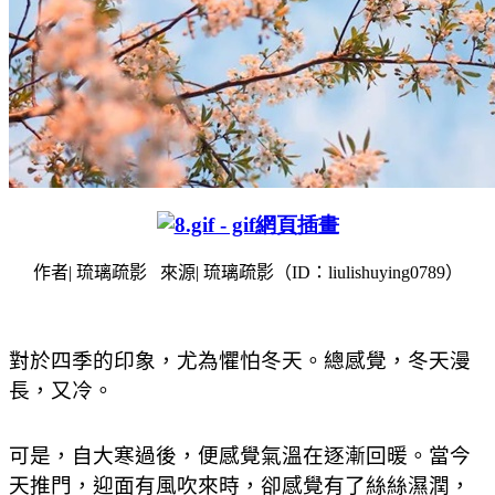
作者
|
琉璃疏影
來源
|
琉璃疏影（
ID
：
liulishuying0789
）
對於四季的印象，尤為懼怕冬天。總感覺，冬天漫
長，又冷。
可是，自大寒過後，便感覺氣溫在逐漸回暖。當今
天推門，迎面有風吹來時，卻感覺有了絲絲濕潤，