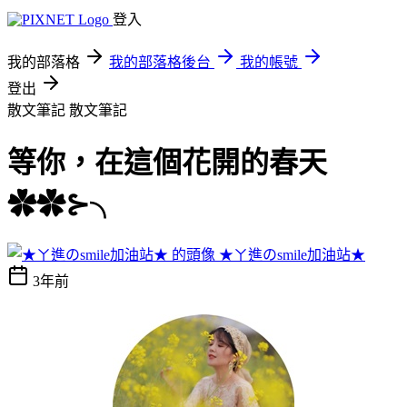
登入
我的部落格
我的部落格後台
我的帳號
登出
散文筆記
散文筆記
等你，在這個花開的春天
✿✿⊱╮
★ㄚ進のsmile加油站★
3年前