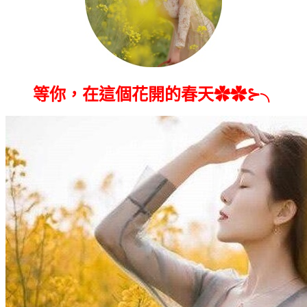
等你，在這個花開的春天✿✿⊱╮