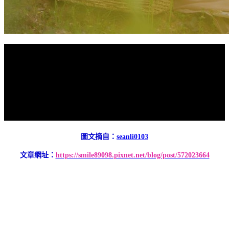
圖文摘自：
seanli0103
文章網址：
https://smile89098.pixnet.net/blog/post/572023664