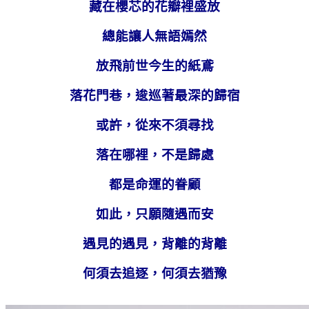
藏在櫻芯的花瓣裡盛放
總能讓人無語嫣然
放飛前世今生的紙鳶
落花門巷，逡巡著最深的歸宿
或許，從來不須尋找
落在哪裡，不是歸處
都是命運的眷顧
如此，只願隨遇而安
遇見的遇見，背離的背離
何須去追逐，何須去猶豫