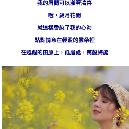
我的眉間可以漾著清喜
哦，歲月花開
就這樣香染了我的心海
點點情意在輕盈的雲朵裡
在甦醒的田原上，低眉處，萬般旖旎