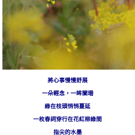
將心事慢慢舒展
一朵輕念，一眸闌珊
綠在枝頭悄悄蔓延
一枚春詞穿行在花紅柳綠間
指尖的水墨