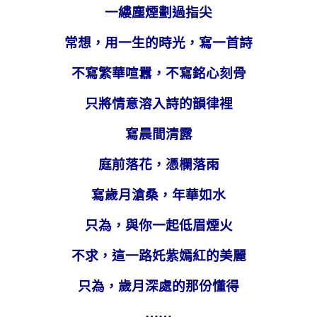
一縷塵煙劃過指尖
常想，用一生的時光，寫一首詩
不寫繁華喧囂，不寫銘心刻骨
只將情意溶入詩的韻律裡
寫晨間清露
庭前落花，憑欄落雨
寫歲月滄桑，年華如水
只為，與你一起低眉煙火
不求，這一路奼紫嫣紅的美麗
只為，歲月深處的那份懂得
……