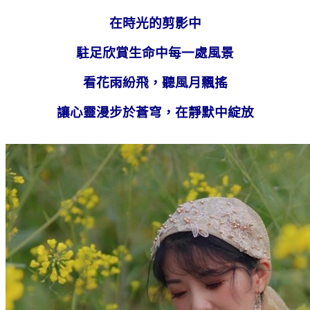
在時光的剪影中
駐足欣賞生命中每一處風景
看花雨紛飛，聽風月飄搖
讓心靈漫步於蒼穹，在靜默中綻放