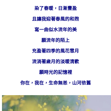
染了春暖，日漸豐盈
且讓我迎著春風的和煦
寫一曲似水流年的美
願流年的陌上
充盈著四季的風花雪月
流淌著歲月的淡暖清歡
願時光的記憶裡
你在，我在，生命無恙，山河依舊