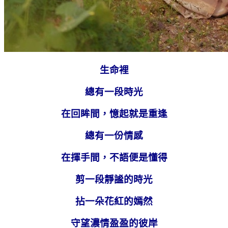
生命裡
總有一段時光
在回眸間，憶起就是重逢
總有一份情感
在揮手間，不語便是懂得
剪一段靜謐的時光
拈一朵花紅的嫣然
守望濃情盈盈的彼岸