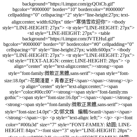
background="https://i.imgur.com/gyQOiCb.gif"
bgcolor="#000000" border="10" bordercolor="#000000"
cellpadding="0" cellspacing="2" style="line-height:27px; text-
align:center; width:620px" title="寒情雪欢迎你"> <tbody
style="LINE-HEIGHT: 27px"> <tr style="LINE-HEIGHT: 27px">
<td style="LINE-HEIGHT: 27px"> <table
background="https://i.imgur.com/JVTEHuI.gif"
bgcolor="#000000" border="0" bordercolor="#0" cellpadding="0"
cellspacing="0" style="line-height:27px; width:600px"> <tbody
style="LINE-HEIGHT: 27px"> <tr style="LINE-HEIGHT: 27px">
<td style="TEXT-ALIGN: center; LINE-HEIGHT: 28px"> <p
align="center" style="text-align:center;"><strong><span
style="font-family:微軟正黑體,sans-serif"><span style="font-
size:18.0pt">花開淺夏，青春正好</span></span></strong></p>
<p align="center" style="text-align:center;"><span
style="color:#00cc00"><strong><span style="font-family:ms
gothic"><span style="font-size:16.0pt">​</span></span></strong>
<strong><span style="font-family:微軟正黑體,sans-serif"><span
style="font-size:14.0pt">文/郭文姝 編輯/Seanli</span></span>
</strong></span></p> <p style="text-align: left;"> </p> <p><font
color="#00fa3d" size="7" style="FONT-FAMILY: 幼圆; LINE-
HEIGHT: 84px"><font size="3" style="LINE-HEIGHT: 28px">