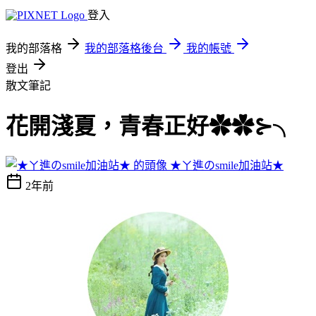
登入
我的部落格
我的部落格後台
我的帳號
登出
散文筆記
花開淺夏，青春正好✿✿⊱╮
★ㄚ進のsmile加油站★
2年前