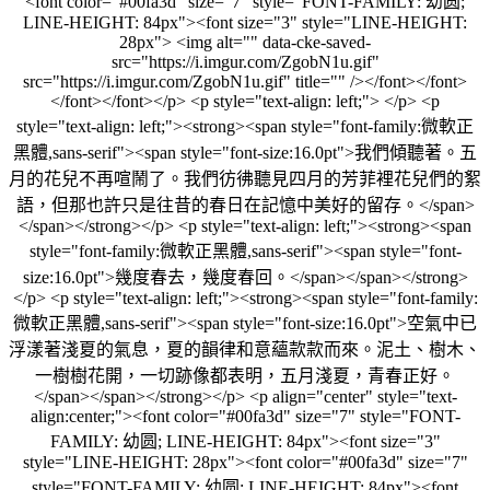
<font color="#00fa3d" size="7" style="FONT-FAMILY: 幼圆;
LINE-HEIGHT: 84px"><font size="3" style="LINE-HEIGHT:
28px"> <img alt="" data-cke-saved-
src="https://i.imgur.com/ZgobN1u.gif"
src="https://i.imgur.com/ZgobN1u.gif" title="" /></font></font>
</font></font></p> <p style="text-align: left;"> </p> <p
style="text-align: left;"><strong><span style="font-family:微軟正
黑體,sans-serif"><span style="font-size:16.0pt">我們傾聽著。五
月的花兒不再喧鬧了。我們彷彿聽見四月的芳菲裡花兒們的絮
語，但那也許只是往昔的春日在記憶中美好的留存。</span>
</span></strong></p> <p style="text-align: left;"><strong><span
style="font-family:微軟正黑體,sans-serif"><span style="font-
size:16.0pt">幾度春去，幾度春回。</span></span></strong>
</p> <p style="text-align: left;"><strong><span style="font-family:
微軟正黑體,sans-serif"><span style="font-size:16.0pt">空氣中已
浮漾著淺夏的氣息，夏的韻律和意蘊款款而來。泥土、樹木、
一樹樹花開，一切跡像都表明，五月淺夏，青春正好。
</span></span></strong></p> <p align="center" style="text-
align:center;"><font color="#00fa3d" size="7" style="FONT-
FAMILY: 幼圆; LINE-HEIGHT: 84px"><font size="3"
style="LINE-HEIGHT: 28px"><font color="#00fa3d" size="7"
style="FONT-FAMILY: 幼圆; LINE-HEIGHT: 84px"><font