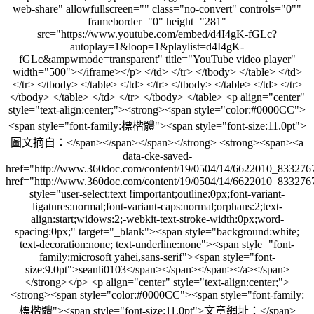
web-share" allowfullscreen="" class="no-convert" controls="0""
frameborder="0" height="281"
src="https://www.youtube.com/embed/d4I4gK-fGLc?
autoplay=1&loop=1&playlist=d4I4gK-
fGLc&ampwmode=transparent" title="YouTube video player"
width="500"></iframe></p> </td> </tr> </tbody> </table> </td>
</tr> </tbody> </table> </td> </tr> </tbody> </table> </td> </tr>
</tbody> </table> </td> </tr> </tbody> </table> <p align="center"
style="text-align:center;"><strong><span style="color:#0000CC">
<span style="font-family:標楷體"><span style="font-size:11.0pt">
圖文摘自：</span></span></span></strong> <strong><span><a
data-cke-saved-
href="http://www.360doc.com/content/19/0504/14/6622010_833276
href="http://www.360doc.com/content/19/0504/14/6622010_833276
style="user-select:text !important;outline:0px;font-variant-
ligatures:normal;font-variant-caps:normal;orphans:2;text-
align:start;widows:2;-webkit-text-stroke-width:0px;word-
spacing:0px;" target="_blank"><span style="background:white;
text-decoration:none; text-underline:none"><span style="font-
family:microsoft yahei,sans-serif"><span style="font-
size:9.0pt">seanli0103</span></span></span></a></span>
</strong></p> <p align="center" style="text-align:center;">
<strong><span style="color:#0000CC"><span style="font-family:
標楷體"><span style="font-size:11.0pt">文章網址：</span>