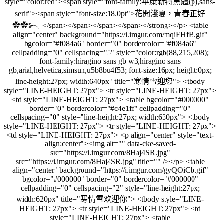
style="color:red"><span style="font-family:華康新特黑體(p),sans-
serif"><span style="font-size:18.0pt">花開淺夏，青春正好
✿✿⊱╮</span></span></span></span></strong></p> <table
align="center" background="https://i.imgur.com/mqiFHfB.gif"
bgcolor="#f084a6" border="0" bordercolor="#f084a6"
cellpadding="0" cellspacing="5" style="color:rgb(88,215,208);
font-family:hiragino sans gb w3,hiragino sans
gb,arial,helvetica,simsun,u5b8bu4f53; font-size:16px; height:0px;
line-height:27px; width:640px" title="寒情雪迎您"> <tbody
style="LINE-HEIGHT: 27px"> <tr style="LINE-HEIGHT: 27px">
<td style="LINE-HEIGHT: 27px"> <table bgcolor="#000000"
border="0" bordercolor="#c4e1ff" cellpadding="0"
cellspacing="0" style="line-height:27px; width:630px"> <tbody
style="LINE-HEIGHT: 27px"> <tr style="LINE-HEIGHT: 27px">
<td style="LINE-HEIGHT: 27px"> <p align="center" style="text-
align:center"><img alt="" data-cke-saved-
src="https://i.imgur.com/8Haj4SR.jpg"
src="https://i.imgur.com/8Haj4SR.jpg" title="" /></p> <table
align="center" background="https://i.imgur.com/gyQOiCb.gif"
bgcolor="#000000" border="0" bordercolor="#000000"
cellpadding="0" cellspacing="2" style="line-height:27px;
width:620px" title="寒情雪欢迎你"> <tbody style="LINE-
HEIGHT: 27px"> <tr style="LINE-HEIGHT: 27px"> <td
style="LINE-HEIGHT: 27px"> <table