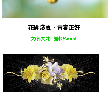
花開淺夏，青春正好
文/郭文姝 編輯/Seanli