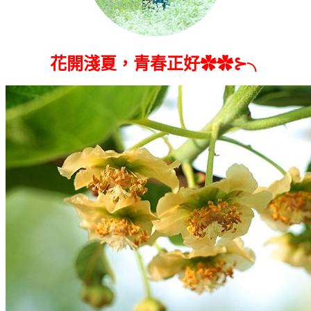
花開淺夏，青春正好✿✿⊱╮