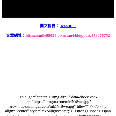
圖文摘自：
seanli0103
文章網址：
https://smile89098.pixnet.net/blog/post/573076752
<p align="center"><img alt="" data-cke-saved-
src="https://i.imgur.com/mMNr8we.jpg"
src="https://i.imgur.com/mMNr8we.jpg" title="" /></p> <p
align="center" style="text-align:center;"> <strong><span><span