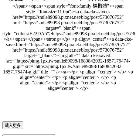
</span></span><span style="font-family:標楷體"><span
style="font-size:11.0pt"><a data-cke-saved-
href="https://smile89098.pixnet.net/blog/post/573076752"
href="https://smile89098.pixnet.net/blog/post/573076752"
target="_blank"><span
style="color:#E22DA5">https://smile89098.pixnet.net/blog/post/57
</a></span></span></strong></p> <p align="center"><a data-cke-
saved-href="https://smile89098.pixnet.net/blog/post/573076752"
href="https://smile89098.pixnet.net/blog/post/573076752"
target="_blank"><img alt="" data-cke-saved-
src="https://pimg.1px.tw/smile89098/1680842032-1657175474-
g.gif" src="https://pimg.1px.tw/smile89098/1680842032-
1657175474-g.gif" title="" /></a></p> <p align="center"> </p> <p
align="center"> </p> <p align="center"> </p> <p
align="center"> </p> <p align="center"> </p> <p
align="center"> </p>
載入更多