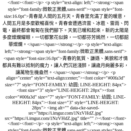
</font></font></p> <p style="text-align: left;"><strong><span
style="font-family:微軟正黑體,sans-serif"><span style="font-
size:16.0pt">青春是人間的五月天。青春里充滿了夏的暖意，
人間五月是多麼歡暢喜悅。青春會遭遇流雲、冰雹、雷雨、閃
電，最終都會匍匐在我們腳下。天氣已暖和起來，新的太陽是
多麼燦爛耀眼，一切都繁花似錦，一切都芬芳嫣然，一切都韶
華燦爛。</span></span></strong></p> <p style="text-align:
left;"><strong><span style="font-family:微軟正黑體,sans-serif">
<span style="font-size:16.0pt">青春的氣質、謙遜、美貌和才情
都具有難以抵制的魔力，讓人們沉迷淺醉，讓歲月絢麗多彩，
讓萬物生機盎然。</span></span></strong></p> <p
align="center" style="text-align:center;"><font color="#00fa3d"
size="7" style="FONT-FAMILY: 幼圆; LINE-HEIGHT: 84px">
<font size="3" style="LINE-HEIGHT: 28px"><font
color="#00fa3d" size="7" style="FONT-FAMILY: 幼圆; LINE-
HEIGHT: 84px"><font size="3" style="LINE-HEIGHT:
28px"> <img alt="" data-cke-saved-
src="https://i.imgur.com/1NzVHdZ.jpg"
src="https://i.imgur.com/1NzVHdZ.jpg" title="" /></font></font>
</font></font></p> <p style="text-align: left;"><strong><span
style="font-family:微軟正黑體,sans-serif"><span style="font-