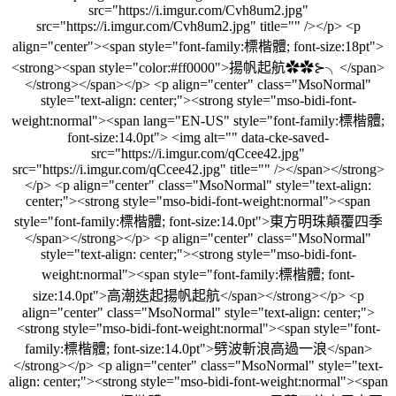
src="https://i.imgur.com/Cvh8um2.jpg"
src="https://i.imgur.com/Cvh8um2.jpg" title="" /></p> <p
align="center"><span style="font-family:標楷體; font-size:18pt">
<strong><span style="color:#ff0000">揚帆起航✿✿⊱╮</span>
</strong></span></p> <p align="center" class="MsoNormal"
style="text-align: center;"><strong style="mso-bidi-font-
weight:normal"><span lang="EN-US" style="font-family:標楷體;
font-size:14.0pt"> <img alt="" data-cke-saved-
src="https://i.imgur.com/qCcee42.jpg"
src="https://i.imgur.com/qCcee42.jpg" title="" /></span></strong>
</p> <p align="center" class="MsoNormal" style="text-align:
center;"><strong style="mso-bidi-font-weight:normal"><span
style="font-family:標楷體; font-size:14.0pt">東方明珠顛覆四季
</span></strong></p> <p align="center" class="MsoNormal"
style="text-align: center;"><strong style="mso-bidi-font-
weight:normal"><span style="font-family:標楷體; font-
size:14.0pt">高潮迭起揚帆起航</span></strong></p> <p
align="center" class="MsoNormal" style="text-align: center;">
<strong style="mso-bidi-font-weight:normal"><span style="font-
family:標楷體; font-size:14.0pt">劈波斬浪高過一浪</span>
</strong></p> <p align="center" class="MsoNormal" style="text-
align: center;"><strong style="mso-bidi-font-weight:normal"><span