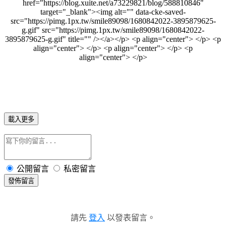
href="https://blog.xuite.net/a73229821/blog/588810846"
target="_blank"><img alt="" data-cke-saved-
src="https://pimg.1px.tw/smile89098/1680842022-3895879625-
g.gif" src="https://pimg.1px.tw/smile89098/1680842022-
3895879625-g.gif" title="" /></a></p> <p align="center"> </p> <p
align="center"> </p> <p align="center"> </p> <p
align="center"> </p>
載入更多
公開留言
私密留言
發佈留言
請先
登入
以發表留言。