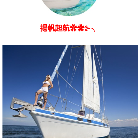
揚帆起航✿✿⊱╮