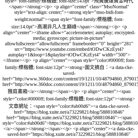
style="font-family:標楷體; font-size:14.0pt">飛黃騰達黃金時代
</span></strong></p> <p align="center" class="MsoNormal"
style="text-align: center;"><strong style="mso-bidi-font-
weight:normal"><span style="font-family:標楷體; font-
size:14.0pt">高潮非凡人生巔峰</span></strong></p> <p
align="center"><iframe allow="accelerometer; autoplay; encrypted-
media; gyroscope; picture-in-picture"
allowfullscreen="allowfullscreen" frameborder="0" height="281"
src="https://www.youtube.com/embed/tODwCKzEyt4?
autoplay=1&loop=1&playlist=tODwCKzEyt4" width="500">
</iframe></p> <p align="center"><span style="color:#0000ff; font-
family:標楷體; font-size:12pt"><strong>圖文摘自：<a data-cke-
saved-
href="http://www.360doc.com/content/19/1211/10/48794860_87901
href="http://www.360doc.com/content/19/1211/10/48794860_87901
雅庭書廂</a></strong></span></p> <p align="center"><span
style="color:#0000ff; font-family:標楷體; font-size:12pt"><strong>
文章網址：<span style="color:#ab00d6"><a data-cke-saved-
href="https://blog.xuite.net/a73229821/blog/588810846"
href="https://blog.xuite.net/a73229821/blog/588810846"><span
style="color:#ab00d6">https://blog.xuite.net/a73229821/blog/58881
</a></span></strong></span></p> <p align="center"><a data-cke-
saved-href="https://blog.xuite.net/a73229821/blog/588810846"