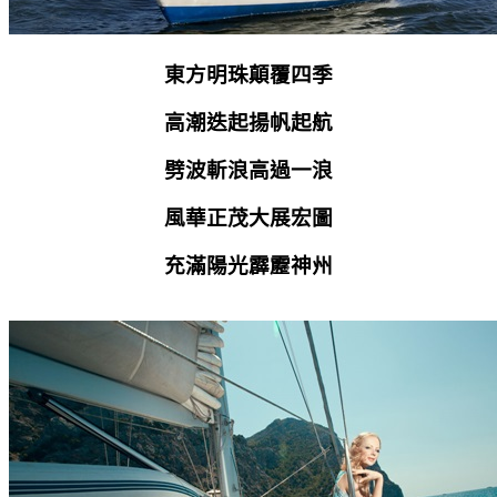
東方明珠顛覆四季
高潮迭起揚帆起航
劈波斬浪高過一浪
風華正茂大展宏圖
充滿陽光霹靂神州