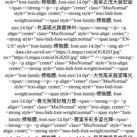
style="font-family:標楷體; font-size:14.0pt">風華正茂大展宏圖
</span></strong></p> <p align="center" class="MsoNormal"
style="text-align: center;"><strong style="mso-bidi-font-
weight:normal"><span style="font-family:標楷體; font-
size:14.0pt">充滿陽光霹靂神州</span></strong></p> <p
align="center" class="MsoNormal" style="text-align: center;">
<strong style="mso-bidi-font-weight:normal"><span lang="EN-
US" style="font-family:標楷體; font-size:14.0pt"> <img alt=""
data-cke-saved-src="https://i.imgur.com/aOG820J.jpg"
src="https://i.imgur.com/aOG820J.jpg" title="" /></span></strong>
</p> <p align="center" class="MsoNormal" style="text-align:
center;"><strong style="mso-bidi-font-weight:normal"><span
style="font-family:標楷體; font-size:14.0pt">大地風采展望曙光
</span></strong></p> <p align="center" class="MsoNormal"
style="text-align: center;"><strong style="mso-bidi-font-
weight:normal"><span style="font-family:標楷體; font-
size:14.0pt">春光無限好魄力豐</span></strong></p> <p
align="center" class="MsoNormal" style="text-align: center;">
<strong style="mso-bidi-font-weight:normal"><span style="font-
family:標楷體; font-size:14.0pt">豐富多彩多姿光輝</span>
</strong></p> <p align="center" class="MsoNormal" style="text-
align: center;"><strong style="mso-bidi-font-weight:normal"><span