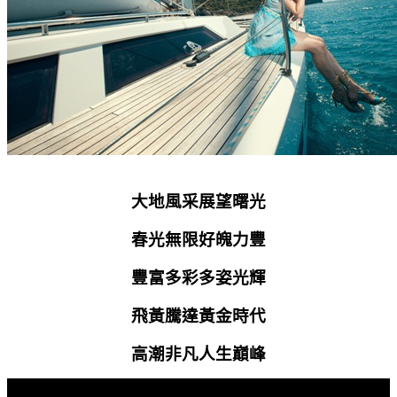
大地風采展望曙光
春光無限好魄力豐
豐富多彩多姿光輝
飛黃騰達黃金時代
高潮非凡人生巔峰