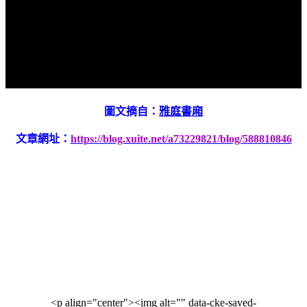
圖文摘自：
雅庭書廂
文章網址：
https://blog.xuite.net/a73229821/blog/588810846
<p align="center"><img alt="" data-cke-saved-