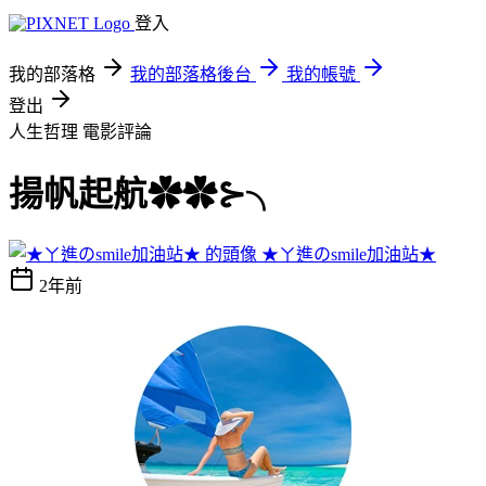
登入
我的部落格
我的部落格後台
我的帳號
登出
人生哲理
電影評論
揚帆起航✿✿⊱╮
★ㄚ進のsmile加油站★
2年前