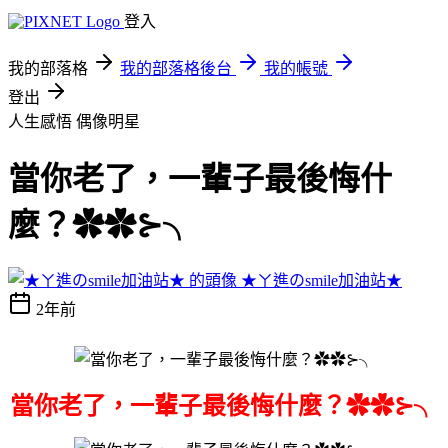
登入
我的部落格
我的部落格後台
我的帳號
登出
人生感悟
偶像明星
當你老了，一輩子最後悔什
麼？✿✿⊱╮
★ㄚ進のsmile加油站★
2年前
當你老了，一輩子最後悔什麼？✿✿⊱╮