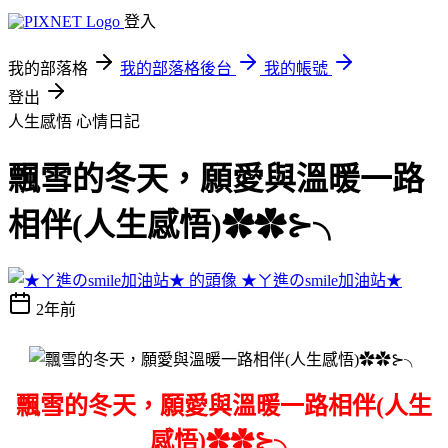
登入
我的部落格
我的部落格後台
我的帳號
登出
人生感悟
心情日記
飄雪的冬天，願愛與溫暖一路
相伴(人生感悟)✿✿⊱╮
★ㄚ進のsmile加油站★
2年前
飄雪的冬天，願愛與溫暖一路相伴(人生
感悟)✿✿⊱╮