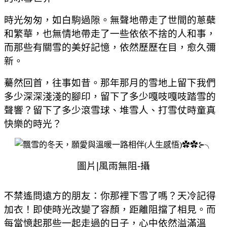
時光匆匆，如白駒過隙。無聲地帶走了世間的蔥蘗
和繁華，也無情地帶走了一些依依不捨的人和事，
而那些有關雪的美好記憶，依然歷歷在目，愈久彌
新。
驀然回首，往事如昔。那年那月的雪地上留下我們
多少深深淺淺的腳印，留下了多少嘎吱嘎吱踏雪的
聲響？留下了多少滾雪球、堆雪人、打雪仗時童真
快樂的時光？
圖片
|
風雨無阻
-
攝
不禁遙問遠方的朋友：你那裡下雪了嗎？天冷記得
加衣！即使時光改變了容顏，距離阻擋了相見。而
每當憶起那些一起走過的日子，心中依然溢滿溫