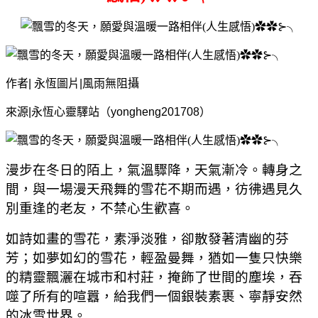
作者
|
永恆圖片
|
風雨無阻攝
來源
|
永恆心靈驛站（
yongheng201708
）
漫步在冬日的陌上，氣溫驟降，天氣漸冷。轉身之
間，與一場漫天飛舞的雪花不期而遇，彷彿遇見久
別重逢的老友，不禁心生歡喜。
如詩如畫的雪花，素淨淡雅，卻散發著清幽的芬
芳；如夢如幻的雪花，輕盈曼舞，猶如一隻只快樂
的精靈飄灑在城市和村莊，掩飾了世間的塵埃，吞
噬了所有的喧囂，給我們一個銀裝素裹、寧靜安然
的冰雪世界。