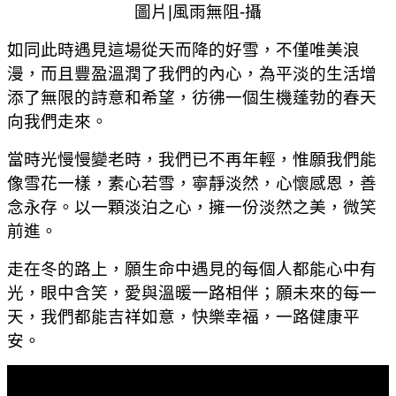
圖片
|
風雨無阻
-
攝
如同此時遇見這場從天而降的好雪，不僅唯美浪
漫，而且豐盈溫潤了我們的內心，為平淡的生活增
添了無限的詩意和希望，彷彿一個生機蓬勃的春天
向我們走來。
當時光慢慢變老時，我們已不再年輕，惟願我們能
像雪花一樣，素心若雪，寧靜淡然，心懷感恩，善
念永存。以一顆淡泊之心，擁一份淡然之美，微笑
前進。
走在冬的路上，願生命中遇見的每個人都能心中有
光，眼中含笑，愛與溫暖一路相伴；願未來的每一
天，我們都能吉祥如意，快樂幸福，一路健康平
安。