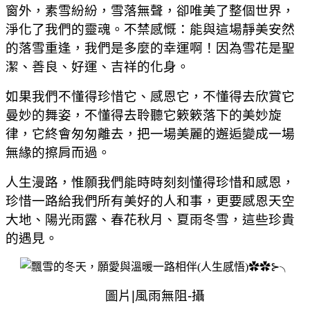
窗外，素雪紛紛，雪落無聲，卻唯美了整個世界，
淨化了我們的靈魂。不禁感慨：能與這場靜美安然
的落雪重逢，我們是多麼的幸運啊！因為雪花是聖
潔、善良、好運、吉祥的化身。
如果我們不懂得珍惜它、感恩它，不懂得去欣賞它
曼妙的舞姿，不懂得去聆聽它簌簌落下的美妙旋
律，它終會匆匆離去，把一場美麗的邂逅變成一場
無緣的擦肩而過。
人生漫路，惟願我們能時時刻刻懂得珍惜和感恩，
珍惜一路給我們所有美好的人和事，更要感恩天空
大地、陽光雨露、春花秋月、夏雨冬雪，這些珍貴
的遇見。
圖片
|
風雨無阻
-
攝