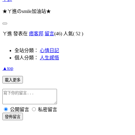
★ㄚ進のsmile加油站★
ㄚ進 發表在
痞客邦
留言
(46)
人氣(
52
)
全站分類：
心情日記
個人分類：
人生感悟
▲top
載入更多
公開留言
私密留言
發佈留言