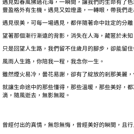
遇見如春風拂過花海，一瞬間，讓我們的生命有了色
豐盈格外有生機。遇見又如燈盞，一轉眼，帶我們走
遇見很美，可每一場遇見，都伴隨著命中註定的分離
望著那個漸行漸遠的背影，消失在人海，藏匿於未知
只是回望人生路，我們留不住歲月的腳步，卻能留住
風雨人生路，你陪我一程，我念你一生。
雖然煙火易冷，曇花易謝，卻有了綻放的剎那美麗，
就讓生命途中的那些懂得，那些溫暖，那些美好，都
滴，隨風逝去，無影無蹤。
曾經付出的真情，無怨無悔，曾經美好的瞬間，且行