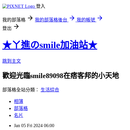
登入
我的部落格
我的部落格後台
我的帳號
登出
★ㄚ進のsmile加油站★
跳到主文
歡迎光臨smile89098在痞客邦的小天地
部落格全站分類：
生活綜合
相簿
部落格
名片
Jan
05
Fri
2024
06:00