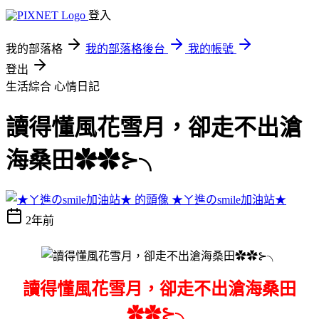
登入
我的部落格
我的部落格後台
我的帳號
登出
生活綜合
心情日記
讀得懂風花雪月，卻走不出滄
海桑田✿✿⊱╮
★ㄚ進のsmile加油站★
2年前
讀得懂風花雪月，卻走不出滄海桑田
✿✿⊱╮