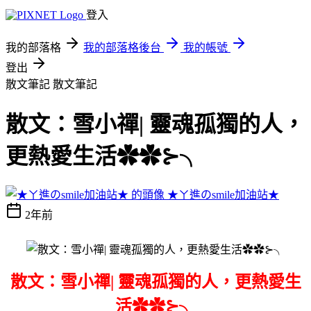
登入
我的部落格
我的部落格後台
我的帳號
登出
散文筆記
散文筆記
散文：雪小禪| 靈魂孤獨的人，
更熱愛生活✿✿⊱╮
★ㄚ進のsmile加油站★
2年前
散文：雪小禪
|
靈魂孤獨的人，更熱愛生
活✿✿⊱╮