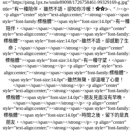
src="https://pimg.1px.tw/smile89098/1726758461-99329169-g.jpg"
title="有一種陪伴， 雖然不語，卻知你冷暖！✿✿⊱╮" /></p>
<p align="center" style="text-align:center;"><strong><span><span
style="font-family:標楷體"><span style="font-size:14.0pt">有一種
陪伴，</span></span></span></strong></p> <p align="center"
style="text-align:center;"><strong><span><span style="font-family:
標楷體"><span style="font-size:14.0pt">雖然不語，卻感動了生
命；</span></span></span></strong></p> <p align="center"
style="text-align:center;"><strong><span><span style="font-family:
標楷體"><span style="font-size:14.0pt">有一種守望，</span>
</span></span></strong></p> <p align="center" style="text-
align:center;"><strong><span><span style="font-family:標楷體">
<span style="font-size:14.0pt">雖然無聲，卻溫暖了心靈！
</span></span></span></strong></p> <p align="center"
style="text-align:center;"><strong><span><span style="font-family:
標楷體"><span style="font-size:14.0pt">朋友見面沒有早晚，
</span></span></span></strong></p> <p align="center"
style="text-align:center;"><strong><span><span style="font-family:
標楷體"><span style="font-size:14.0pt">時間之後，留下的是真
朋友，</span></span></span></strong></p> <p align="center"
style="text-align:center;"><strong><span><span style="font-family: