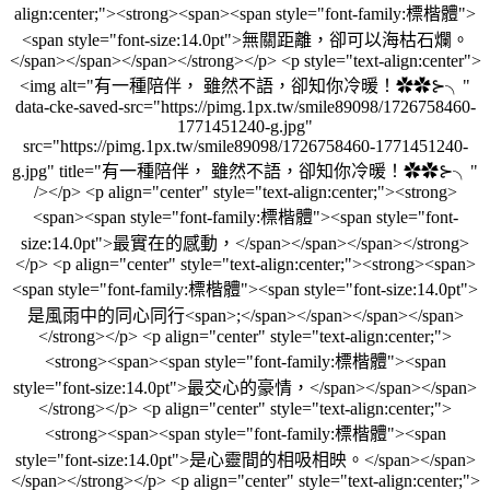
align:center;"><strong><span><span style="font-family:標楷體">
<span style="font-size:14.0pt">無關距離，卻可以海枯石爛。
</span></span></span></strong></p> <p style="text-align:center">
<img alt="有一種陪伴， 雖然不語，卻知你冷暖！✿✿⊱╮"
data-cke-saved-src="https://pimg.1px.tw/smile89098/1726758460-
1771451240-g.jpg"
src="https://pimg.1px.tw/smile89098/1726758460-1771451240-
g.jpg" title="有一種陪伴， 雖然不語，卻知你冷暖！✿✿⊱╮"
/></p> <p align="center" style="text-align:center;"><strong>
<span><span style="font-family:標楷體"><span style="font-
size:14.0pt">最實在的感動，</span></span></span></strong>
</p> <p align="center" style="text-align:center;"><strong><span>
<span style="font-family:標楷體"><span style="font-size:14.0pt">
是風雨中的同心同行<span>;</span></span></span></span>
</strong></p> <p align="center" style="text-align:center;">
<strong><span><span style="font-family:標楷體"><span
style="font-size:14.0pt">最交心的豪情，</span></span></span>
</strong></p> <p align="center" style="text-align:center;">
<strong><span><span style="font-family:標楷體"><span
style="font-size:14.0pt">是心靈間的相吸相映。</span></span>
</span></strong></p> <p align="center" style="text-align:center;">