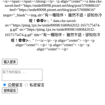
</a></span></span></strong></p> <p align="center"><a data-cke-
saved-href="https://smile89098.pixnet.net/blog/post/576988616"
href="https://smile89098.pixnet.net/blog/post/576988616"
target="_blank"><img alt="有一種陪伴， 雖然不語，卻知你冷
暖！✿✿⊱╮" data-cke-saved-
src="https://pimg.1px.tw/smile89098/1680842032-1657175474-
g.gif" src="https://pimg.1px.tw/smile89098/1680842032-
1657175474-g.gif" title="有一種陪伴， 雖然不語，卻知你冷
暖！✿✿⊱╮" /></a></p> <p align="center"> </p> <p
align="center"> </p> <p align="center"> </p> <p
align="center"> </p>
載入更多
公開留言
私密留言
發佈留言