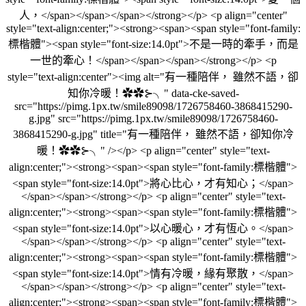
人，</span></span></span></strong></p> <p align="center"
style="text-align:center;"><strong><span><span style="font-family:
標楷體"><span style="font-size:14.0pt">不是一時的牽手，而是
一世的牽心！</span></span></span></strong></p> <p
style="text-align:center"><img alt="有一種陪伴， 雖然不語，卻
知你冷暖！✿✿⊱╮" data-cke-saved-
src="https://pimg.1px.tw/smile89098/1726758460-3868415290-
g.jpg" src="https://pimg.1px.tw/smile89098/1726758460-
3868415290-g.jpg" title="有一種陪伴， 雖然不語，卻知你冷
暖！✿✿⊱╮" /></p> <p align="center" style="text-
align:center;"><strong><span><span style="font-family:標楷體">
<span style="font-size:14.0pt">將心比心，才有知心；</span>
</span></span></strong></p> <p align="center" style="text-
align:center;"><strong><span><span style="font-family:標楷體">
<span style="font-size:14.0pt">以心暖心，才有恆心。</span>
</span></span></strong></p> <p align="center" style="text-
align:center;"><strong><span><span style="font-family:標楷體">
<span style="font-size:14.0pt">情有冷暖，緣有聚散，</span>
</span></span></strong></p> <p align="center" style="text-
align:center;"><strong><span><span style="font-family:標楷體">