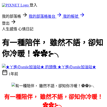
登入
我的部落格
我的部落格後台
我的帳號
登出
人生感悟
心情日記
有一種陪伴， 雖然不語，卻知
你冷暖！✿✿⊱╮
★ㄚ進のsmile加油站★
1年前
有一種陪伴， 雖然不語，卻知你冷暖！
✿✿⊱╮