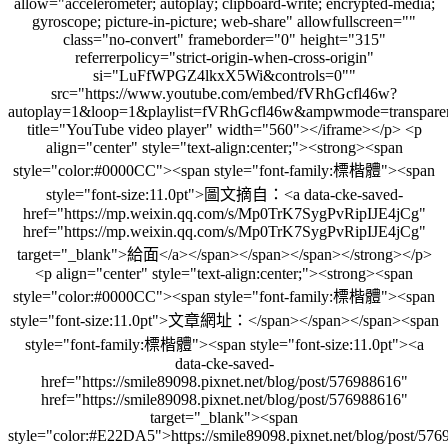
allow="accelerometer; autoplay; clipboard-write; encrypted-media;
gyroscope; picture-in-picture; web-share" allowfullscreen=""
class="no-convert" frameborder="0" height="315"
referrerpolicy="strict-origin-when-cross-origin"
si="LuFfWPGZ4lkxX5Wi&controls=0""
src="https://www.youtube.com/embed/fVRhGcfl46w?
autoplay=1&loop=1&playlist=fVRhGcfl46w&ampwmode=transpare
title="YouTube video player" width="560"></iframe></p> <p
align="center" style="text-align:center;"><strong><span
style="color:#0000CC"><span style="font-family:標楷體"><span
style="font-size:11.0pt">圖文摘自：<a data-cke-saved-
href="https://mp.weixin.qq.com/s/Mp0TrK7SygPvRipIJE4jCg"
href="https://mp.weixin.qq.com/s/Mp0TrK7SygPvRipIJE4jCg"
target="_blank">給面</a></span></span></span></strong></p>
<p align="center" style="text-align:center;"><strong><span
style="color:#0000CC"><span style="font-family:標楷體"><span
style="font-size:11.0pt">文章網址：</span></span></span><span
style="font-family:標楷體"><span style="font-size:11.0pt"><a
data-cke-saved-
href="https://smile89098.pixnet.net/blog/post/576988616"
href="https://smile89098.pixnet.net/blog/post/576988616"
target="_blank"><span
style="color:#E22DA5">https://smile89098.pixnet.net/blog/post/57