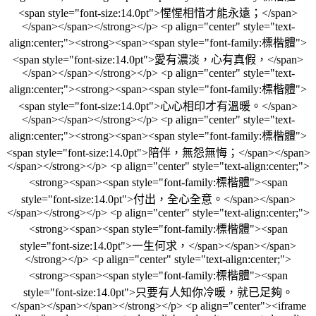
<span style="font-size:14.0pt">惺惺相惜才能永遠；</span>
</span></span></strong></p> <p align="center" style="text-
align:center;"><strong><span><span style="font-family:標楷體">
<span style="font-size:14.0pt">愛有濃淡，心有真假，</span>
</span></span></strong></p> <p align="center" style="text-
align:center;"><strong><span><span style="font-family:標楷體">
<span style="font-size:14.0pt">心心相印才有溫暖。</span>
</span></span></strong></p> <p align="center" style="text-
align:center;"><strong><span><span style="font-family:標楷體">
<span style="font-size:14.0pt">陪伴，無怨無悔；</span></span>
</span></strong></p> <p align="center" style="text-align:center;">
<strong><span><span style="font-family:標楷體"><span
style="font-size:14.0pt">付出，全心全意。</span></span>
</span></strong></p> <p align="center" style="text-align:center;">
<strong><span><span style="font-family:標楷體"><span
style="font-size:14.0pt">一生何求，</span></span></span>
</strong></p> <p align="center" style="text-align:center;">
<strong><span><span style="font-family:標楷體"><span
style="font-size:14.0pt">只要有人知你冷暖，就已足夠。
</span></span></span></strong></p> <p align="center"><iframe