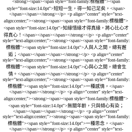
<strong><span><span style="font-family:標楷體"><span
style="font-size:14.0pt">短短一生，得一知己足矣，</span>
</span></span></strong></p> <p align="center" style="text-
align:center;"><strong><span><span style="font-family:標楷體">
<span style="font-size:14.0pt">知緣惜緣才得真緣，將心比心才
得真心！</span></span></span></strong></p> <p align="center"
style="text-align:center;"><strong><span><span style="font-family:
標楷體"><span style="font-size:14.0pt">人與人之間，總有邂
逅；</span></span></span></strong></p> <p align="center"
style="text-align:center;"><strong><span><span style="font-family:
標楷體"><span style="font-size:14.0pt">心與心之間，總會生
情。</span></span></span></strong></p> <p align="center"
style="text-align:center;"><strong><span><span style="font-family:
標楷體"><span style="font-size:14.0pt">一種感情，</span>
</span></span></strong></p> <p align="center" style="text-
align:center;"><strong><span><span style="font-family:標楷體">
<span style="font-size:14.0pt">無關年齡，只與傾心有染；
</span></span></span></strong></p> <p align="center"
style="text-align:center;"><strong><span><span style="font-family:
標楷體"><span style="font-size:14.0pt">一種思念，</span>
</span></span></strong></p> <p align="center" style="text-