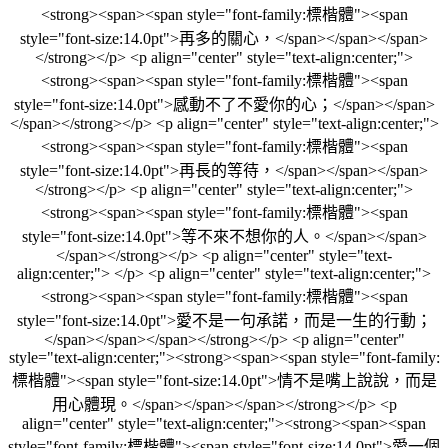
<strong><span><span style="font-family:標楷體"><span
style="font-size:14.0pt">再多的關心，</span></span></span>
</strong></p> <p align="center" style="text-align:center;">
<strong><span><span style="font-family:標楷體"><span
style="font-size:14.0pt">感動不了不愛你的心；</span></span>
</span></strong></p> <p align="center" style="text-align:center;">
<strong><span><span style="font-family:標楷體"><span
style="font-size:14.0pt">再長的等待，</span></span></span>
</strong></p> <p align="center" style="text-align:center;">
<strong><span><span style="font-family:標楷體"><span
style="font-size:14.0pt">等不來不想你的人。</span></span>
</span></strong></p> <p align="center" style="text-
align:center;"> </p> <p align="center" style="text-align:center;">
<strong><span><span style="font-family:標楷體"><span
style="font-size:14.0pt">愛不是一句承諾，而是一生的行動；
</span></span></span></strong></p> <p align="center"
style="text-align:center;"><strong><span><span style="font-family:
標楷體"><span style="font-size:14.0pt">情不是嘴上說說，而是
用心體現。</span></span></span></strong></p> <p
align="center" style="text-align:center;"><strong><span><span
style="font-family:標楷體"><span style="font-size:14.0pt">愛一個