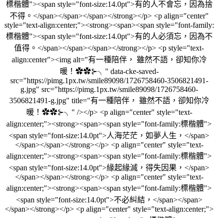
標楷體"><span style="font-size:14.0pt">有的人不會忘，因為捨
不得。</span></span></span></strong></p> <p align="center"
style="text-align:center;"><strong><span><span style="font-family:
標楷體"><span style="font-size:14.0pt">有的人必須忘，因為不
值得。</span></span></span></strong></p> <p style="text-
align:center"><img alt="有一種陪伴， 雖然不語，卻知你冷
暖！✿✿⊱╮" data-cke-saved-
src="https://pimg.1px.tw/smile89098/1726758460-3506821491-
g.jpg" src="https://pimg.1px.tw/smile89098/1726758460-
3506821491-g.jpg" title="有一種陪伴， 雖然不語，卻知你冷
暖！✿✿⊱╮" /></p> <p align="center" style="text-
align:center;"><strong><span><span style="font-family:標楷體">
<span style="font-size:14.0pt">人海茫茫，如夢人生，</span>
</span></span></strong></p> <p align="center" style="text-
align:center;"><strong><span><span style="font-family:標楷體">
<span style="font-size:14.0pt">緣起緣滅，得失因果，</span>
</span></span></strong></p> <p align="center" style="text-
align:center;"><strong><span><span style="font-family:標楷體">
<span style="font-size:14.0pt">不必糾結，</span></span>
</span></strong></p> <p align="center" style="text-align:center;">