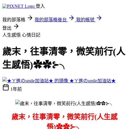
登入
我的部落格
我的部落格後台
我的帳號
登出
人生感悟
心情日記
歲末，往事清零，微笑前行(人
生感悟)✿✿⊱╮
★ㄚ進のsmile加油站★
1年前
歲末，往事清零，微笑前行(人生感
悟)✿✿⊱╮