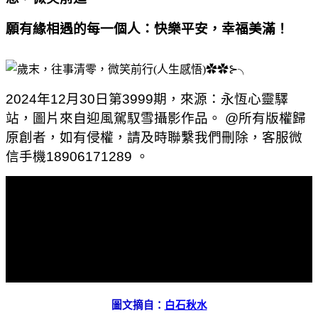
願有緣相遇的每一個人：快樂平安，幸福美滿！
2024
年
12
月
30
日第
3999
期，來源：永恆心靈驛
站，圖片來自迎風駕馭雪攝影作品。
@
所有版權歸
原創者，如有侵權，請及時聯繫我們刪除，客服微
信手機
18906171289
。
圖文摘自：
白石秋水