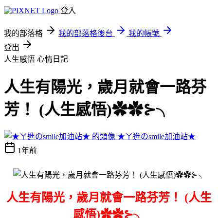
登入
我的部落格
我的部落格後台
我的帳號
登出
人生感悟
心情日記
人生有陽光，歲月就會一路芬
芳！ (人生感悟)✿✿⊱╮
★ㄚ進のsmile加油站★
1年前
人生有陽光，歲月就會一路芬芳！ (人生
感悟)✿✿⊱╮