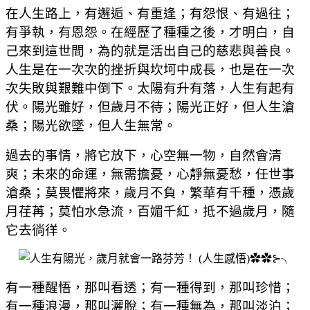
在人生路上，有邂逅、有重逢；有怨恨、有過往；
有爭執，有恩怨。在經歷了種種之後，才明白，自
己來到這世間，為的就是活出自己的慈悲與善良。
人生是在一次次的挫折與坎坷中成長，也是在一次
次失敗與艱難中倒下。太陽有升有落，人生有起有
伏。陽光雖好，但歲月不待；陽光正好，但人生滄
桑；陽光欲墜，但人生無常。
過去的事情，將它放下，心空無一物，自然會清
爽；未來的命運，無需擔憂，心靜無憂愁，任世事
滄桑；莫畏懼將來，歲月不負，繁華有千種，憑歲
月荏苒；莫怕水急流，百媚千紅，抵不過歲月，隨
它去徜徉。
有一種醒悟，那叫看透；有一種得到，那叫珍惜；
有一種浪漫，那叫灑脫；有一種無為
，那叫淡泊；