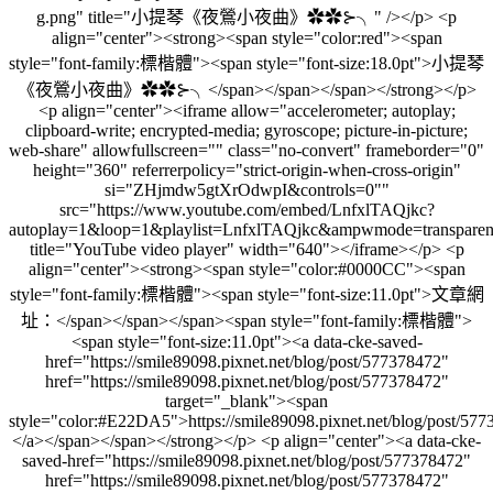
g.png" title="小提琴《夜鶯小夜曲》✿✿⊱╮" /></p> <p
align="center"><strong><span style="color:red"><span
style="font-family:標楷體"><span style="font-size:18.0pt">小提琴
《夜鶯小夜曲》✿✿⊱╮</span></span></span></strong></p>
<p align="center"><iframe allow="accelerometer; autoplay;
clipboard-write; encrypted-media; gyroscope; picture-in-picture;
web-share" allowfullscreen="" class="no-convert" frameborder="0"
height="360" referrerpolicy="strict-origin-when-cross-origin"
si="ZHjmdw5gtXrOdwpI&controls=0""
src="https://www.youtube.com/embed/LnfxlTAQjkc?
autoplay=1&loop=1&playlist=LnfxlTAQjkc&ampwmode=transparen
title="YouTube video player" width="640"></iframe></p> <p
align="center"><strong><span style="color:#0000CC"><span
style="font-family:標楷體"><span style="font-size:11.0pt">文章網
址：</span></span></span><span style="font-family:標楷體">
<span style="font-size:11.0pt"><a data-cke-saved-
href="https://smile89098.pixnet.net/blog/post/577378472"
href="https://smile89098.pixnet.net/blog/post/577378472"
target="_blank"><span
style="color:#E22DA5">https://smile89098.pixnet.net/blog/post/57
</a></span></span></strong></p> <p align="center"><a data-cke-
saved-href="https://smile89098.pixnet.net/blog/post/577378472"
href="https://smile89098.pixnet.net/blog/post/577378472"