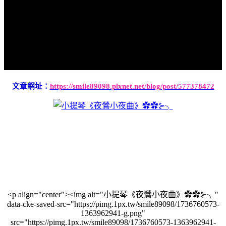
文章網址：
https://smile89098.pixnet.net/blog/post/577378472
<p align="center"><img alt="小提琴《夜鶯小夜曲》✿✿⊱╮"
data-cke-saved-src="https://pimg.1px.tw/smile89098/1736760573-
1363962941-g.png"
src="https://pimg.1px.tw/smile89098/1736760573-1363962941-