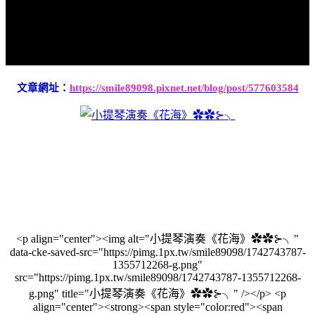
文章網址：
https://smile89098.pixnet.net/blog/post/577603584
<p align="center"><img alt="小提琴演奏《花海》✿✿⊱╮"
data-cke-saved-src="https://pimg.1px.tw/smile89098/1742743787-
1355712268-g.png"
src="https://pimg.1px.tw/smile89098/1742743787-1355712268-
g.png" title="小提琴演奏《花海》✿✿⊱╮" /></p> <p
align="center"><strong><span style="color:red"><span