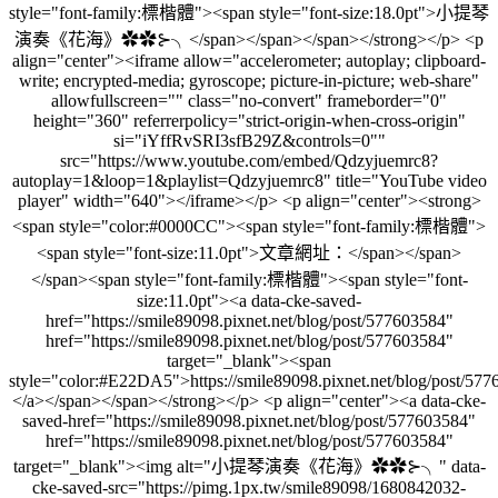
style="font-family:標楷體"><span style="font-size:18.0pt">小提琴
演奏《花海》✿✿⊱╮</span></span></span></strong></p> <p
align="center"><iframe allow="accelerometer; autoplay; clipboard-
write; encrypted-media; gyroscope; picture-in-picture; web-share"
allowfullscreen="" class="no-convert" frameborder="0"
height="360" referrerpolicy="strict-origin-when-cross-origin"
si="iYffRvSRI3sfB29Z&controls=0""
src="https://www.youtube.com/embed/Qdzyjuemrc8?
autoplay=1&loop=1&playlist=Qdzyjuemrc8" title="YouTube video
player" width="640"></iframe></p> <p align="center"><strong>
<span style="color:#0000CC"><span style="font-family:標楷體">
<span style="font-size:11.0pt">文章網址：</span></span>
</span><span style="font-family:標楷體"><span style="font-
size:11.0pt"><a data-cke-saved-
href="https://smile89098.pixnet.net/blog/post/577603584"
href="https://smile89098.pixnet.net/blog/post/577603584"
target="_blank"><span
style="color:#E22DA5">https://smile89098.pixnet.net/blog/post/57
</a></span></span></strong></p> <p align="center"><a data-cke-
saved-href="https://smile89098.pixnet.net/blog/post/577603584"
href="https://smile89098.pixnet.net/blog/post/577603584"
target="_blank"><img alt="小提琴演奏《花海》✿✿⊱╮" data-
cke-saved-src="https://pimg.1px.tw/smile89098/1680842032-