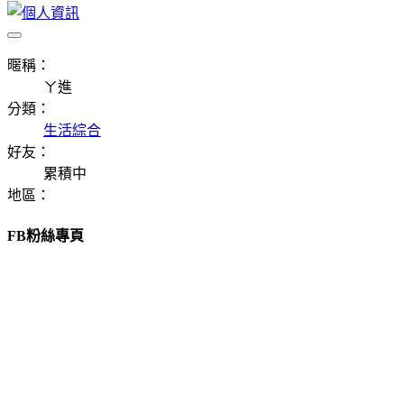
暱稱：
ㄚ進
分類：
生活綜合
好友：
累積中
地區：
FB粉絲專頁