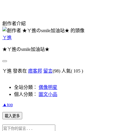
創作者介紹
ㄚ進
★ㄚ進のsmile加油站★
ㄚ進 發表在
痞客邦
留言
(98)
人氣(
105
)
全站分類：
偶像明星
個人分類：
圖文小品
▲top
載入更多