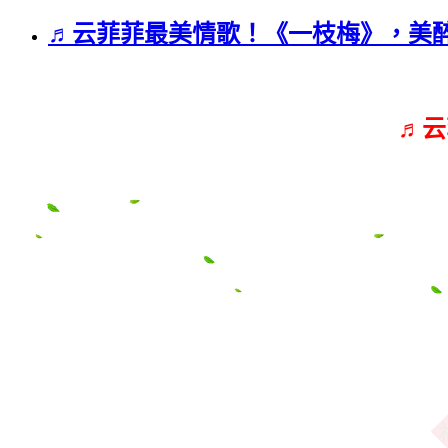
♬云菲菲最美情歌！《一枝梅》，美
♬云