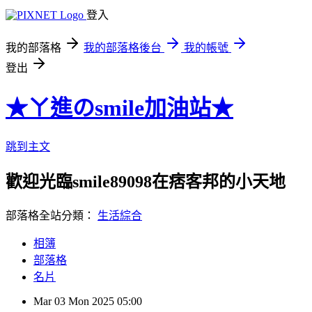
登入
我的部落格
我的部落格後台
我的帳號
登出
★ㄚ進のsmile加油站★
跳到主文
歡迎光臨smile89098在痞客邦的小天地
部落格全站分類：
生活綜合
相簿
部落格
名片
Mar
03
Mon
2025
05:00